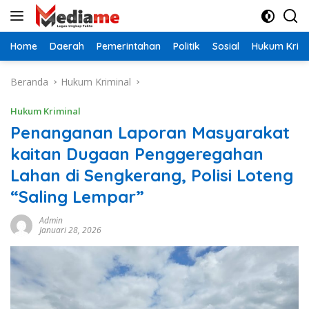
Langsung
ke
konten
Home
Daerah
Pemerintahan
Politik
Sosial
Hukum Krimi
Beranda
Hukum Kriminal
Hukum Kriminal
Penanganan Laporan Masyarakat
kaitan Dugaan Penggeregahan
Lahan di Sengkerang, Polisi Loteng
“Saling Lempar”
Admin
Januari 28, 2026