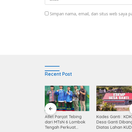
Simpan nama, email, dan situs web saya p
Recent Post
Balen Soultan Hotel
Atlet Panjat Tebing
Kades Ganti : KD
titusi Pendidikan
dari MTsN 6 Lombok
Desa Ganti Diban
egrasi Dunia Bisnis
Tengah Perkuat
Diatas Lahan KUD