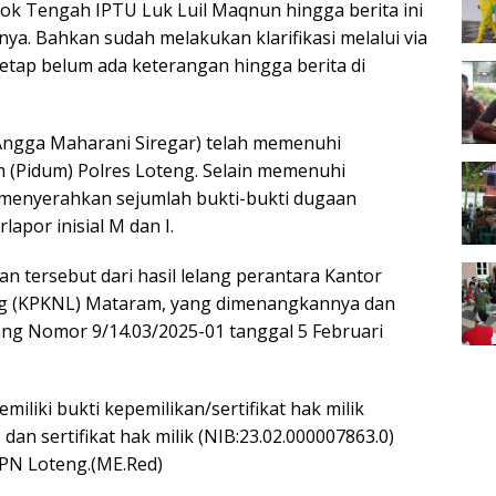
ok Tengah IPTU Luk Luil Maqnun hingga berita ini
a. Bahkan sudah melakukan klarifikasi melalui via
etap belum ada keterangan hingga berita di
 Angga Maharani Siregar) telah memenuhi
 (Pidum) Polres Loteng. Selain memenuhi
h menyerahkan sejumlah bukti-bukti dugaan
apor inisial M dan I.
an tersebut dari hasil lelang perantara Kantor
ng (KPKNL) Mataram, yang dimenangkannya dan
ang Nomor 9/14.03/2025-01 tanggal 5 Februari
miliki bukti kepemilikan/sertifikat hak milik
 dan sertifikat hak milik (NIB:23.02.000007863.0)
BPN Loteng.(ME.Red)