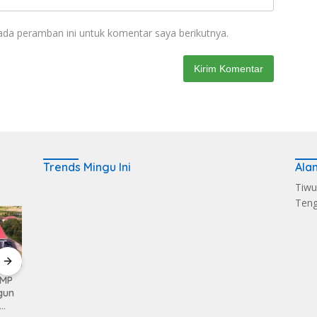
ada peramban ini untuk komentar saya berikutnya.
Trends Mingu Ini
Ala
Tiwu
Ten
KMP
Kerahkan Kekuatan
Pemkab Loteng
Sukse
gun
Personil Kodim
Kembali Raih Opini
Melalu
1620/Loteng Gelar
WTP Ke 14 Kalinya
Balen