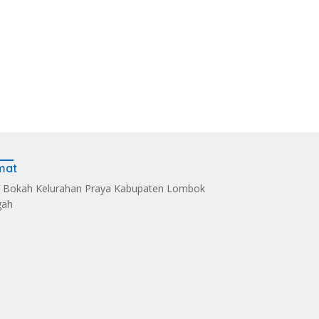
mat
 Bokah Kelurahan Praya Kabupaten Lombok
gah
s Kelola Sampah
Dandim 1620/Loteng
Sintia Mariska Hadir
i Eco Enzym, De
Pimpin Korps Raport
Meriahkan
 Soultan Lombok
Lima Anggota Purna
‎Bhayangkara Riding