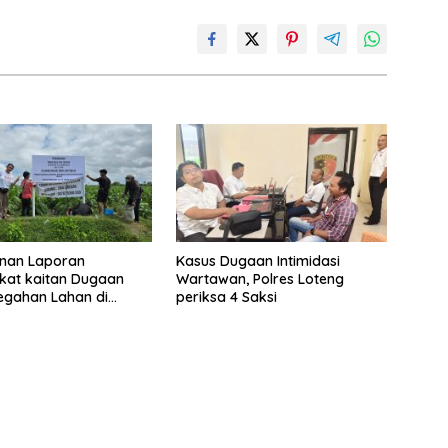
nan Laporan
Kasus Dugaan Intimidasi
kat kaitan Dugaan
Wartawan, Polres Loteng
egahan Lahan di
periksa 4 Saksi
ng, Polisi Loteng
Lempar”