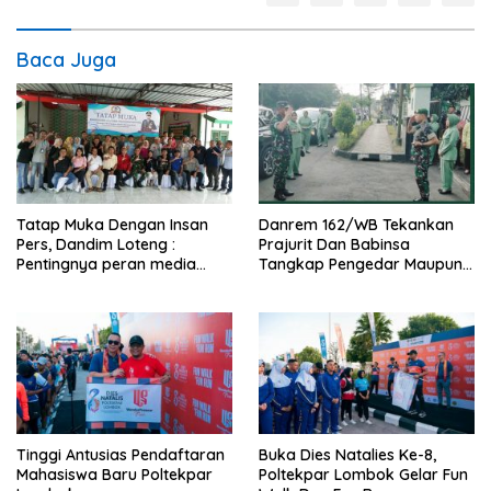
Baca Juga
Tatap Muka Dengan Insan
Danrem 162/WB Tekankan
Pers, Dandim Loteng :
Prajurit Dan Babinsa
Pentingnya peran media
Tangkap Pengedar Maupun
dalam membangun opini
Pemakai Narkoba
publik yang sehat dan
obyektif
Tinggi Antusias Pendaftaran
Buka Dies Natalies Ke-8,
Mahasiswa Baru Poltekpar
Poltekpar Lombok Gelar Fun