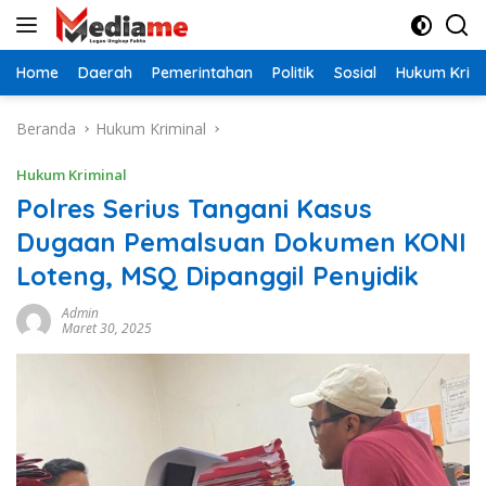
Langsung
ke
konten
Home
Daerah
Pemerintahan
Politik
Sosial
Hukum Krimi
Beranda
Hukum Kriminal
Hukum Kriminal
Polres Serius Tangani Kasus
Dugaan Pemalsuan Dokumen KONI
Loteng, MSQ Dipanggil Penyidik
Admin
Maret 30, 2025