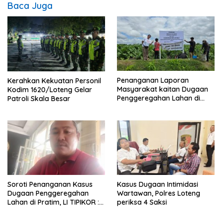
Baca Juga
Penanganan Laporan
Kerahkan Kekuatan Personil
Masyarakat kaitan Dugaan
Kodim 1620/Loteng Gelar
Penggeregahan Lahan di
Patroli Skala Besar
Sengkerang, Polisi Loteng
“Saling Lempar”
Soroti Penanganan Kasus
Kasus Dugaan Intimidasi
Dugaan Penggeregahan
Wartawan, Polres Loteng
Lahan di Pratim, LI TIPIKOR :
periksa 4 Saksi
Polres Lamban