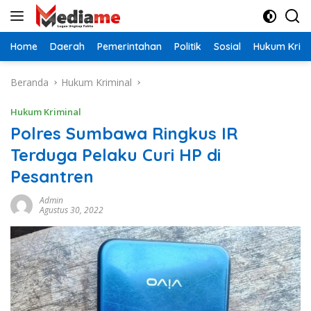
Langsung
ke
konten
Home
Daerah
Pemerintahan
Politik
Sosial
Hukum Krimi
Beranda
Hukum Kriminal
Hukum Kriminal
Polres Sumbawa Ringkus IR
Terduga Pelaku Curi HP di
Pesantren
Admin
Agustus 30, 2022