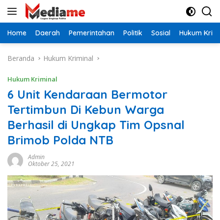
Langsung
ke
konten
Home
Daerah
Pemerintahan
Politik
Sosial
Hukum Krimi
Beranda
Hukum Kriminal
Hukum Kriminal
6 Unit Kendaraan Bermotor
Tertimbun Di Kebun Warga
Berhasil di Ungkap Tim Opsnal
Brimob Polda NTB
Admin
Oktober 25, 2021