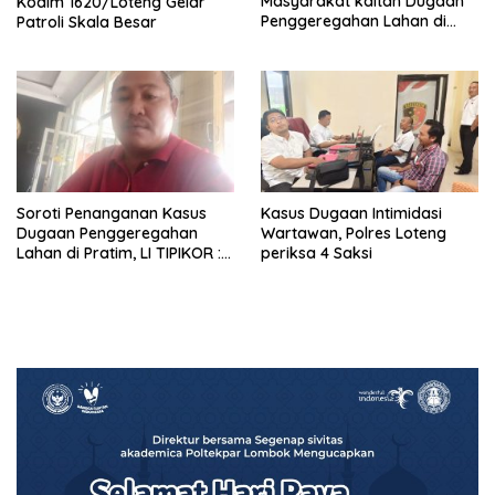
Masyarakat kaitan Dugaan
Kodim 1620/Loteng Gelar
Penggeregahan Lahan di
Patroli Skala Besar
Sengkerang, Polisi Loteng
“Saling Lempar”
Soroti Penanganan Kasus
Kasus Dugaan Intimidasi
Dugaan Penggeregahan
Wartawan, Polres Loteng
Lahan di Pratim, LI TIPIKOR :
periksa 4 Saksi
Polres Lamban