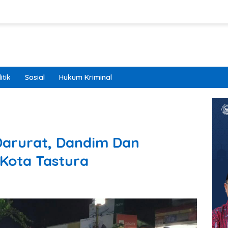
itik
Sosial
Hukum Kriminal
Darurat, Dandim Dan
 Kota Tastura