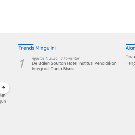
Trends Mingu Ini
Ala
Tiwu
1
Agustus 1, 2026
0 Komentar
Ten
De Balen Soultan Hotel Institusi Pendidikan
Integrasi Dunia Bisnis
KMP
Kerahkan Kekuatan
Pemkab Loteng
Sukse
gun
Personil Kodim
Kembali Raih Opini
Melalu
1620/Loteng Gelar
WTP Ke 14 Kalinya
Balen
Patroli Skala Besar
Dapat