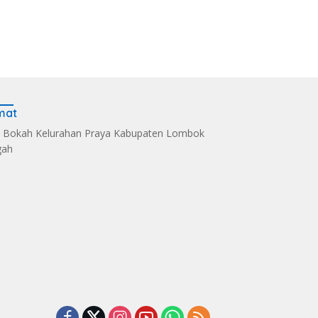
mat
 Bokah Kelurahan Praya Kabupaten Lombok
gah
s Kelola Sampah
Dandim 1620/Loteng
Sintia Mariska Hadir
i Eco Enzym, De
Pimpin Korps Raport
Meriahkan
 Soultan Lombok
Lima Anggota Purna
‎Bhayangkara Riding
 Penghargaan
Tugas
Day 2026