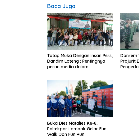
Baca Juga
Tatap Muka Dengan Insan Pers,
Danrem 
Dandim Loteng : Pentingnya
Prajurit
peran media dalam
Pengeda
membangun opini publik yang
Narkoba
sehat dan obyektif
Buka Dies Natalies Ke-8,
Poltekpar Lombok Gelar Fun
Walk Dan Fun Run