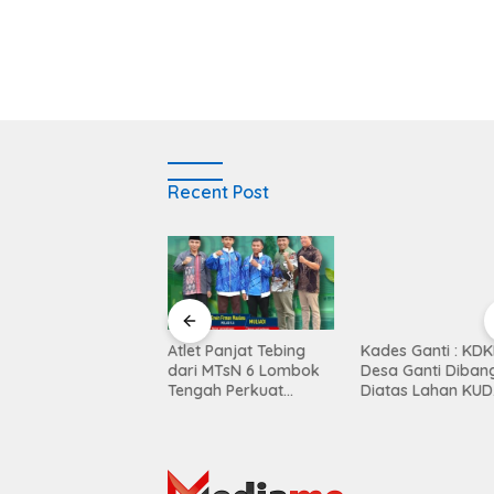
Recent Post
Balen Soultan Hotel
Atlet Panjat Tebing
Kades Ganti : KD
titusi Pendidikan
dari MTsN 6 Lombok
Desa Ganti Diban
egrasi Dunia Bisnis
Tengah Perkuat
Diatas Lahan KUD
Kontingen di Porprov
Mekar Sari
NTB