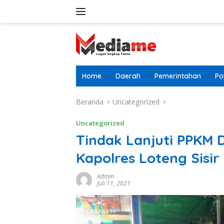
Langsung
ke
konten
Home
Daerah
Pemerintahan
Pol
Beranda
Uncategorized
Uncategorized
Tindak Lanjuti PPKM 
Kapolres Loteng Sisir
Admin
Juli 11, 2021