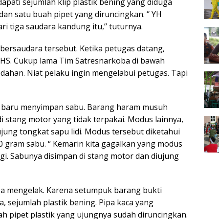
apati sejumlah klip plastik bening yang diduga
 dan satu buah pipet yang diruncingkan. ‘’ YH
i tiga saudara kandung itu,’’ tuturnya.
bersaudara tersebut. Ketika petugas datang,
r HS. Cukup lama Tim Satresnarkoba di bawah
ahan. Niat pelaku ingin mengelabui petugas. Tapi
 baru menyimpan sabu. Barang haram musuh
di stang motor yang tidak terpakai. Modus lainnya,
ujung tongkat sapu lidi. Modus tersebut diketahui
 gram sabu. ‘’ Kemarin kita gagalkan yang modus
lagi. Sabunya disimpan di stang motor dan diujung
isa mengelak. Karena setumpuk barang bukti
, sejumlah plastik bening. Pipa kaca yang
ah pipet plastik yang ujungnya sudah diruncingkan.