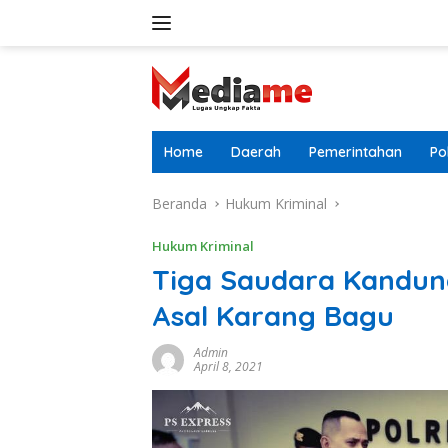
Langsung
ke
konten
Home
Daerah
Pemerintahan
Pol
Beranda
Hukum Kriminal
Hukum Kriminal
Tiga Saudara Kandun
Asal Karang Bagu
Admin
April 8, 2021