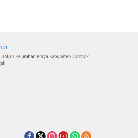
mat
 Bokah Kelurahan Praya Kabupaten Lombok
gah
s Kelola Sampah
Dandim 1620/Loteng
Sintia Mariska Hadir
i Eco Enzym, De
Pimpin Korps Raport
Meriahkan
 Soultan Lombok
Lima Anggota Purna
‎Bhayangkara Riding
 Penghargaan
Tugas
Day 2026