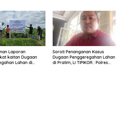
nan Laporan
Soroti Penanganan Kasus
kat kaitan Dugaan
Dugaan Penggeregahan Lahan
egahan Lahan di
di Pratim, LI TIPIKOR : Polres
ng, Polisi Loteng
Lamban
Lempar”