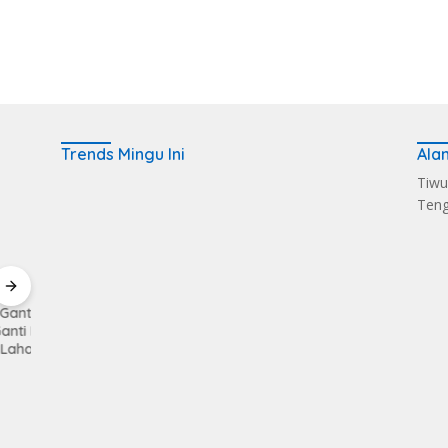
Trends Mingu Ini
Ala
Tiwu
Ten
KMP
Kerahkan Kekuatan
Pemkab Loteng
Sukse
gun
Personil Kodim
Kembali Raih Opini
Melalu
1620/Loteng Gelar
WTP Ke 14 Kalinya
Balen
Patroli Skala Besar
Dapat