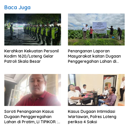
Baca Juga
Penanganan Laporan
Kerahkan Kekuatan Personil
Masyarakat kaitan Dugaan
Kodim 1620/Loteng Gelar
Penggeregahan Lahan di
Patroli Skala Besar
Sengkerang, Polisi Loteng
“Saling Lempar”
Soroti Penanganan Kasus
Kasus Dugaan Intimidasi
Dugaan Penggeregahan
Wartawan, Polres Loteng
Lahan di Pratim, LI TIPIKOR :
periksa 4 Saksi
Polres Lamban