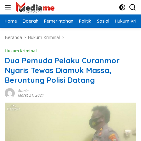
Langsung
ke
konten
Home
Daerah
Pemerintahan
Politik
Sosial
Hukum Krimi
Beranda
Hukum Kriminal
Hukum Kriminal
Dua Pemuda Pelaku Curanmor
Nyaris Tewas Diamuk Massa,
Beruntung Polisi Datang
Admin
Maret 21, 2021