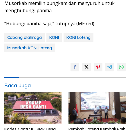
Musorkab memilih bungkam dan menyuruh untuk
menghubungi panitia.
“Hubungi panitia saja,” tutupnya.(ME.red)
Cabang olahraga
KONI
KONI Loteng
Musorkab KONI Loteng
Baca Juga
Kades Ganti : KDKMP Desa
Pemkab Loteng Kembali Raih