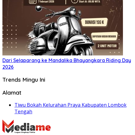
‎Dari Selaparang ke Mandalika Bhayangkara Riding Day
2026
Trends Mingu Ini
Alamat
Tiwu Bokah Kelurahan Praya Kabupaten Lombok
Tengah