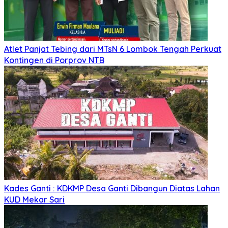
Atlet Panjat Tebing dari MTsN 6 Lombok Tengah Perkuat
Kontingen di Porprov NTB
Kades Ganti : KDKMP Desa Ganti Dibangun Diatas Lahan
KUD Mekar Sari