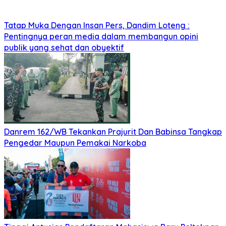
Tatap Muka Dengan Insan Pers, Dandim Loteng :
Pentingnya peran media dalam membangun opini
publik yang sehat dan obyektif
Danrem 162/WB Tekankan Prajurit Dan Babinsa Tangkap
Pengedar Maupun Pemakai Narkoba