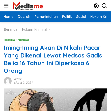
Langsung
ke
konten
Home
Daerah
Pemerintahan
Politik
Sosial
Hukum Krimi
Beranda
Hukum Kriminal
Hukum Kriminal
Iming-Iming Akan Di Nikahi Pacar
Yang Dikenal Lewat Medsos Gadis
Belia 16 Tahun Ini Diperkosa 6
Orang
Admin
Maret 9, 2021