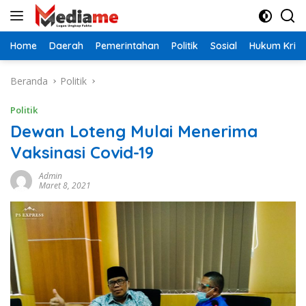
Langsung
ke
konten
Home
Daerah
Pemerintahan
Politik
Sosial
Hukum Krimi
Beranda
Politik
Politik
Dewan Loteng Mulai Menerima
Vaksinasi Covid-19
Admin
Maret 8, 2021