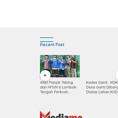
Recent Post
Balen Soultan Hotel
Atlet Panjat Tebing
Kades Ganti : KD
titusi Pendidikan
dari MTsN 6 Lombok
Desa Ganti Diban
egrasi Dunia Bisnis
Tengah Perkuat
Diatas Lahan KUD
Kontingen di Porprov
Mekar Sari
NTB