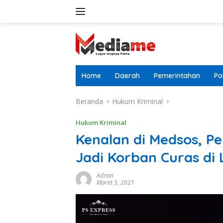
Langsung
ke
konten
Home
Daerah
Pemerintahan
Pol
Beranda
Hukum Kriminal
Hukum Kriminal
Kenalan di Medsos, 
Jadi Korban Curas di 
Admin
Maret 5, 2021