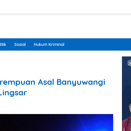
itik
Sosial
Hukum Kriminal
Perempuan Asal Banyuwangi
Lingsar