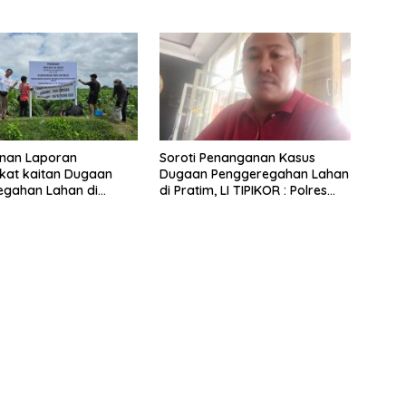
nan Laporan
Soroti Penanganan Kasus
kat kaitan Dugaan
Dugaan Penggeregahan Lahan
egahan Lahan di
di Pratim, LI TIPIKOR : Polres
ng, Polisi Loteng
Lamban
Lempar”