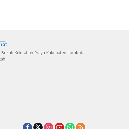
mat
 Bokah Kelurahan Praya Kabupaten Lombok
gah
s Kelola Sampah
Dandim 1620/Loteng
Sintia Mariska Hadir
i Eco Enzym, De
Pimpin Korps Raport
Meriahkan
 Soultan Lombok
Lima Anggota Purna
‎Bhayangkara Riding
 Penghargaan
Tugas
Day 2026