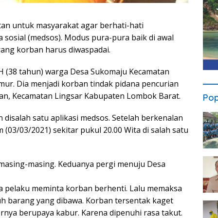
tan untuk masyarakat agar berhati-hati
 sosial (medsos). Modus pura-pura baik di awal
rang korban harus diwaspadai.
l EH (38 tahun) warga Desa Sukomaju Kecamatan
ur. Dia menjadi korban tindak pidana pencurian
man, Kecamatan Lingsar Kabupaten Lombok Barat.
Pop
 disalah satu aplikasi medsos. Setelah berkenalan
03/03/2021) sekitar pukul 20.00 Wita di salah satu
masing-masing. Keduanya pergi menuju Desa
ba pelaku meminta korban berhenti. Lalu memaksa
h barang yang dibawa. Korban tersentak kaget
nya berupaya kabur. Karena dipenuhi rasa takut.