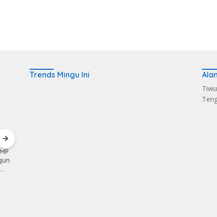
Trends Mingu Ini
Ala
Tiwu
Ten
KMP
Kerahkan Kekuatan
Pemkab Loteng
Sukse
gun
Personil Kodim
Kembali Raih Opini
Melalu
1620/Loteng Gelar
WTP Ke 14 Kalinya
Balen
Patroli Skala Besar
Dapat