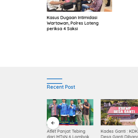
Kasus Dugaan Intimidasi
Wartawan, Polres Loteng
periksa 4 Saksi
Recent Post
Balen Soultan Hotel
Atlet Panjat Tebing
Kades Ganti : KD
titusi Pendidikan
dari MTsN 6 Lombok
Desa Ganti Diban