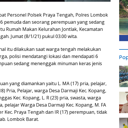
at Personel Polsek Praya Tengah, Polres Lombok
n 6 pemuda dan seorang perempuan yang sedang
satu Rumah Makan Kelurahan Jontlak, Kecamatan
. Jumat (8/1/21) pukul 03.00 wita.
al itu dilakukan saat warga tengah melakukan
rga, polisi mendatangi lokasi dan mendapati 6
Pop
mpuan sedang menenggak minuman keras jenis
 yang diamankan yaitu L. MA (17) pria, pelajar,
) Pria, Pelajar, warga Desa Darmaji Kec. Kopang,
ggas Kec. Kopang, L. R (23) pria, swasta, warga
a, pelajar Warga Desa Darmaji Kec. Kopang, M. FA
ler Kec. Praya Tengah dan IR (17) perempuan, tidak
ab. Lombok Barat.