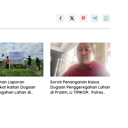
nan Laporan
Soroti Penanganan Kasus
kat kaitan Dugaan
Dugaan Penggeregahan Lahan
egahan Lahan di
di Pratim, LI TIPIKOR : Polres
ng, Polisi Loteng
Lamban
Lempar”