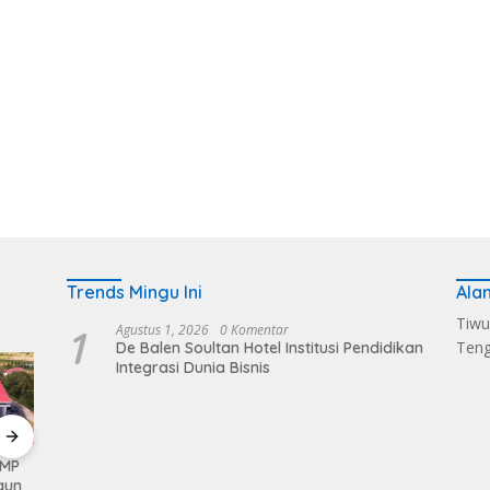
Trends Mingu Ini
Ala
Tiwu
1
Agustus 1, 2026
0 Komentar
Ten
De Balen Soultan Hotel Institusi Pendidikan
Integrasi Dunia Bisnis
KMP
Kerahkan Kekuatan
Pemkab Loteng
Sukse
gun
Personil Kodim
Kembali Raih Opini
Melalu