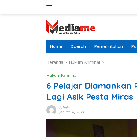
Langsung
ke
konten
Home
Daerah
Pemerintahan
Pol
Beranda
Hukum Kriminal
Hukum Kriminal
6 Pelajar Diamankan P
Lagi Asik Pesta Miras
Admin
Januari 8, 2021