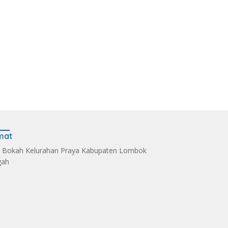
mat
 Bokah Kelurahan Praya Kabupaten Lombok
gah
s Kelola Sampah
Dandim 1620/Loteng
Sintia Mariska Hadir
i Eco Enzym, De
Pimpin Korps Raport
Meriahkan