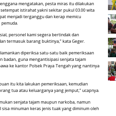
enggana mengatakan, pesta miras itu dilakukan
tempat istirahat yakni sekitar pukul 03.00 wita
empat menjadi terganggu dan kerap memicu
k pemuda.
ial, personel kami segera bertindak dan
n termasuk barang buktinya,” kata Geger.
iamankan diperiksa satu-satu baik pemeriksaan
an badan, guna mengantisipasi senjata tajam
awa ke kantor Polsek Praya Tengah yang nantinya
uan itu kita lakukan pemeriksaan, kemudian
 orang tua atau keluarganya yang jemput,” ucapnya.
temukan senjata tajam maupun narkoba, namun
sisa minuman keras jenis tuak yang diminum oleh