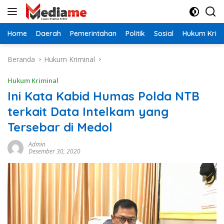
Langsung
ke
konten
Home
Daerah
Pemerintahan
Politik
Sosial
Hukum Krimi
Beranda
Hukum Kriminal
Hukum Kriminal
Ini Kata Kabid Humas Polda NTB
terkait Data Intelkam yang
Tersebar di Medol
Admin
Desember 30, 2020