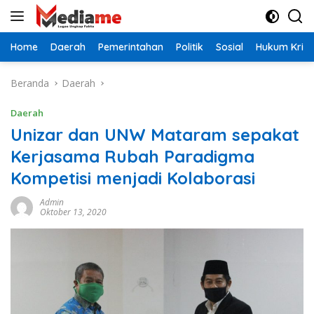
Langsung
ke
konten
Home
Daerah
Pemerintahan
Politik
Sosial
Hukum Krimi
Beranda
Daerah
Daerah
Unizar dan UNW Mataram sepakat
Kerjasama Rubah Paradigma
Kompetisi menjadi Kolaborasi
Admin
Oktober 13, 2020