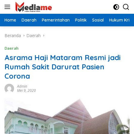
Langsung
ke
konten
Home
Daerah
Pemerintahan
Politik
Sosial
Hukum Krimi
Beranda
Daerah
Daerah
Asrama Haji Mataram Resmi jadi
Rumah Sakit Darurat Pasien
Corona
Admin
Mei 9, 2020