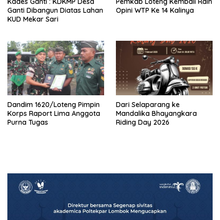
Kades Ganti : KDKMP Desa
Pemkab Loteng Kembali Raih
Ganti Dibangun Diatas Lahan
Opini WTP Ke 14 Kalinya
KUD Mekar Sari
Dandim 1620/Loteng Pimpin
‎Dari Selaparang ke
Korps Raport Lima Anggota
Mandalika Bhayangkara
Purna Tugas
Riding Day 2026