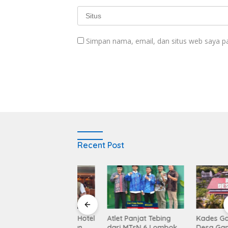
Simpan nama, email, dan situs web saya p
Recent Post
Balen Soultan Hotel
Atlet Panjat Tebing
Kades Ganti : KD
titusi Pendidikan
dari MTsN 6 Lombok
Desa Ganti Diban