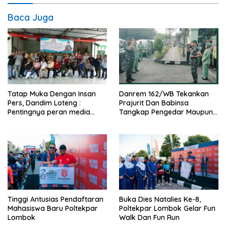
Baca Juga
Tatap Muka Dengan Insan
Danrem 162/WB Tekankan
Pers, Dandim Loteng :
Prajurit Dan Babinsa
Pentingnya peran media
Tangkap Pengedar Maupun
dalam membangun opini
Pemakai Narkoba
publik yang sehat dan
obyektif
Tinggi Antusias Pendaftaran
Buka Dies Natalies Ke-8,
Mahasiswa Baru Poltekpar
Poltekpar Lombok Gelar Fun
Lombok
Walk Dan Fun Run