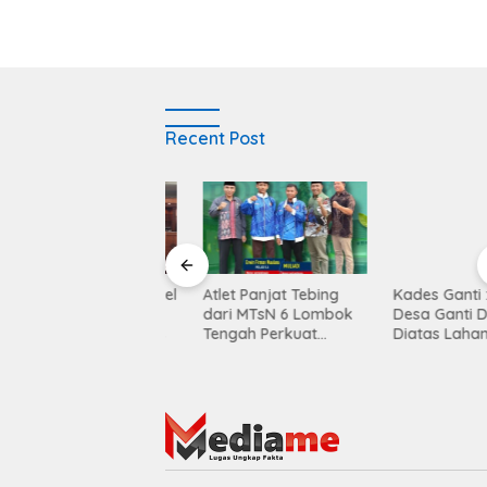
Recent Post
Balen Soultan Hotel
Atlet Panjat Tebing
Kades Ganti : KD
titusi Pendidikan
dari MTsN 6 Lombok
Desa Ganti Diban
egrasi Dunia Bisnis
Tengah Perkuat
Diatas Lahan KUD
Kontingen di Porprov
Mekar Sari
NTB