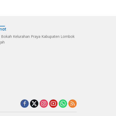
mat
 Bokah Kelurahan Praya Kabupaten Lombok
gah
s Kelola Sampah
Dandim 1620/Loteng
Sintia Mariska Hadir
i Eco Enzym, De
Pimpin Korps Raport
Meriahkan
 Soultan Lombok
Lima Anggota Purna
‎Bhayangkara Riding
 Penghargaan
Tugas
Day 2026