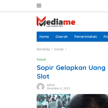
Langsung
ke
konten
Home
Daerah
Pemerintahan
Pol
Beranda
Sosial
Sosial
Sopir Gelapkan Uang
Slot
Admin
Desember 6, 2023