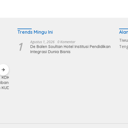
Trends Mingu Ini
Ala
Tiwu
1
Agustus 1, 2026
0 Komentar
Ten
De Balen Soultan Hotel Institusi Pendidikan
Integrasi Dunia Bisnis
KMP
Kerahkan Kekuatan
Pemkab Loteng
Sukse
gun
Personil Kodim
Kembali Raih Opini
Melalu
1620/Loteng Gelar
WTP Ke 14 Kalinya
Balen
Patroli Skala Besar
Dapat