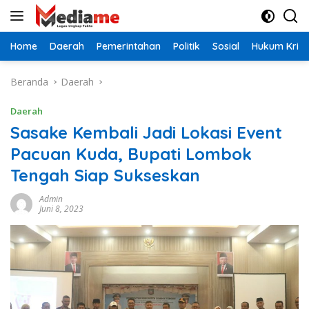
Langsung
ke
konten
Home
Daerah
Pemerintahan
Politik
Sosial
Hukum Krimi
Beranda
Daerah
Daerah
Sasake Kembali Jadi Lokasi Event
Pacuan Kuda, Bupati Lombok
Tengah Siap Sukseskan
Admin
Juni 8, 2023