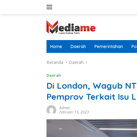
Langsung
ke
konten
Home
Daerah
Pemerintahan
Pol
Beranda
Daerah
Daerah
Di London, Wagub N
Pemprov Terkait Isu 
Admin
Februari 15, 2023