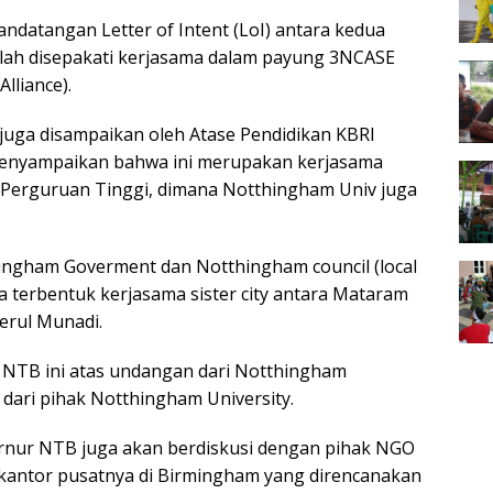
ndatangan Letter of Intent (LoI) antara kedua
elah disepakati kerjasama dalam payung 3NCASE
lliance).
juga disampaikan oleh Atase Pendidikan KBRI
 menyampaikan bahwa ini merupakan kerjasama
n Perguruan Tinggi, dimana Notthingham Univ juga
ingham Goverment dan Notthingham council (local
 terbentuk kerjasama sister city antara Mataram
erul Munadi.
NTB ini atas undangan dari Notthingham
dari pihak Notthingham University.
ernur NTB juga akan berdiskusi dengan pihak NGO
di kantor pusatnya di Birmingham yang direncanakan