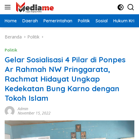
Langsung
ke
konten
Home
Daerah
Pemerintahan
Politik
Sosial
Hukum Krimi
Beranda
Politik
Politik
Gelar Sosialisasi 4 Pilar di Ponpes
Ar Rahmah NW Pringgarata,
Rachmat Hidayat Ungkap
Kedekatan Bung Karno dengan
Tokoh Islam
Admin
November 15, 2022