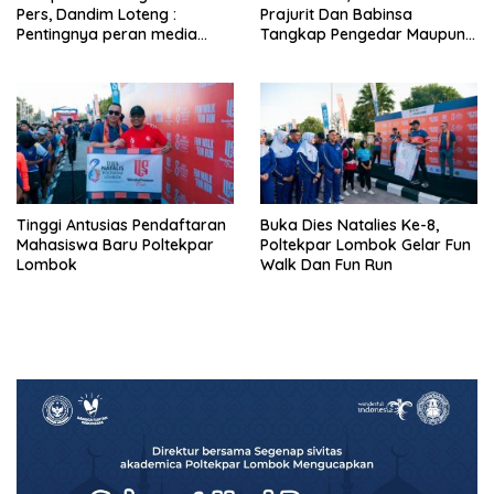
Pers, Dandim Loteng :
Prajurit Dan Babinsa
Pentingnya peran media
Tangkap Pengedar Maupun
dalam membangun opini
Pemakai Narkoba
publik yang sehat dan
obyektif
Tinggi Antusias Pendaftaran
Buka Dies Natalies Ke-8,
Mahasiswa Baru Poltekpar
Poltekpar Lombok Gelar Fun
Lombok
Walk Dan Fun Run