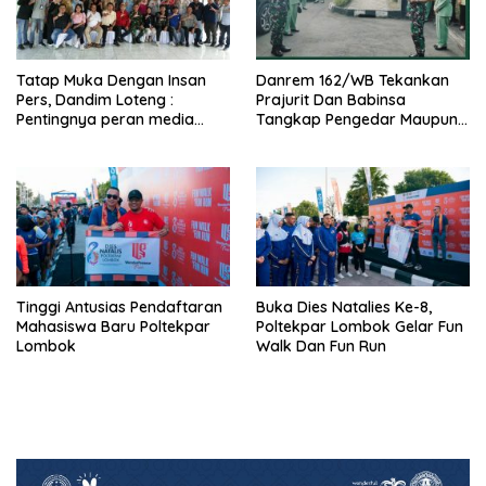
Tatap Muka Dengan Insan
Danrem 162/WB Tekankan
Pers, Dandim Loteng :
Prajurit Dan Babinsa
Pentingnya peran media
Tangkap Pengedar Maupun
dalam membangun opini
Pemakai Narkoba
publik yang sehat dan
obyektif
Tinggi Antusias Pendaftaran
Buka Dies Natalies Ke-8,
Mahasiswa Baru Poltekpar
Poltekpar Lombok Gelar Fun
Lombok
Walk Dan Fun Run