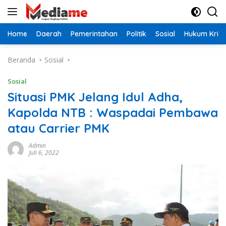
Langsung
ke
konten
Home
Daerah
Pemerintahan
Politik
Sosial
Hukum Krimi
Beranda
Sosial
Sosial
Situasi PMK Jelang Idul Adha,
Kapolda NTB : Waspadai Pembawa
atau Carrier PMK
Admin
Juli 6, 2022