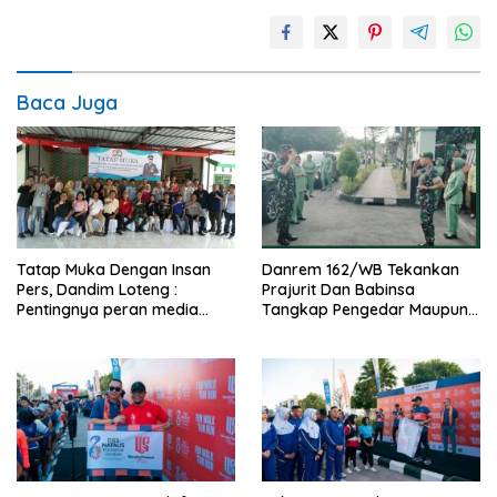
Baca Juga
Tatap Muka Dengan Insan
Danrem 162/WB Tekankan
Pers, Dandim Loteng :
Prajurit Dan Babinsa
Pentingnya peran media
Tangkap Pengedar Maupun
dalam membangun opini
Pemakai Narkoba
publik yang sehat dan
obyektif