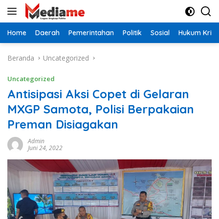
Langsung
ke
konten
Home
Daerah
Pemerintahan
Politik
Sosial
Hukum Krimi
Beranda
Uncategorized
Uncategorized
Antisipasi Aksi Copet di Gelaran
MXGP Samota, Polisi Berpakaian
Preman Disiagakan
Admin
Juni 24, 2022