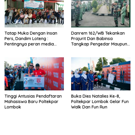
Tatap Muka Dengan Insan
Danrem 162/WB Tekankan
Pers, Dandim Loteng :
Prajurit Dan Babinsa
Pentingnya peran media
Tangkap Pengedar Maupun
dalam membangun opini
Pemakai Narkoba
publik yang sehat dan
obyektif
Tinggi Antusias Pendaftaran
Buka Dies Natalies Ke-8,
Mahasiswa Baru Poltekpar
Poltekpar Lombok Gelar Fun
Lombok
Walk Dan Fun Run