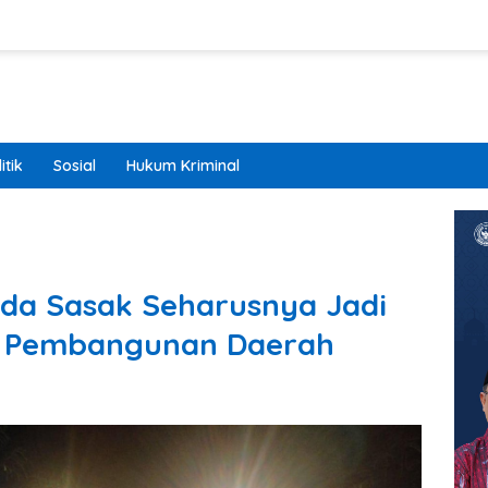
itik
Sosial
Hukum Kriminal
da Sasak Seharusnya Jadi
 Pembangunan Daerah