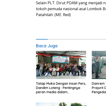
Selain PLT. Dirut PDAM yang menjadi 
tokoh pemuda nasional asal Lombok Bu
Patahilah. (ME. Red)
Baca Juga
Tatap Muka Dengan Insan Pers,
Danrem 
Dandim Loteng : Pentingnya
Prajurit
peran media dalam
Pengeda
membangun opini publik yang
Narkoba
sehat dan obyektif