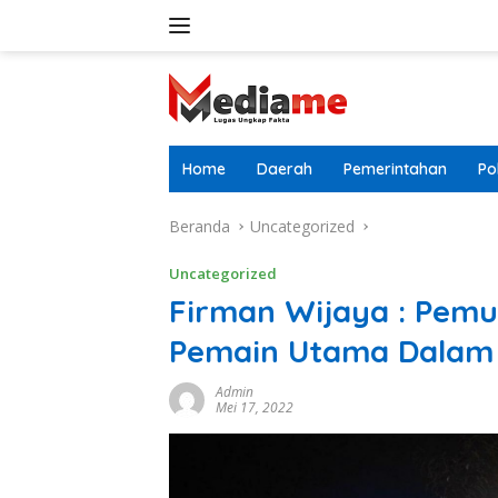
Langsung
ke
konten
Home
Daerah
Pemerintahan
Pol
Beranda
Uncategorized
Uncategorized
Firman Wijaya : Pemu
Pemain Utama Dalam
Admin
Mei 17, 2022