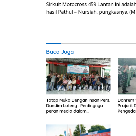
Sirkuit Motocross 459 Lantan ini ada
hasil Pathul – Nursiah, pungkasnya. (M
Baca Juga
Tatap Muka Dengan Insan Pers,
Danrem 
Dandim Loteng : Pentingnya
Prajurit
peran media dalam
Pengeda
membangun opini publik yang
Narkoba
sehat dan obyektif