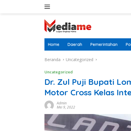
Langsung
ke
konten
Home
Daerah
Pemerintahan
Pol
Beranda
Uncategorized
Uncategorized
Dr. Zul Puji Bupati L
Motor Cross Kelas In
Admin
Mei 9, 2022