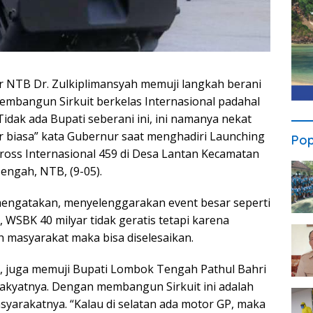
 NTB Dr. Zulkiplimansyah memuji langkah berani
mbangun Sirkuit berkelas Internasional padahal
“Tidak ada Bupati seberani ini, ini namanya nekat
ar biasa” kata Gubernur saat menghadiri Launching
Pop
Cross Internasional 459 di Desa Lantan Kecamatan
ngah, NTB, (9-05).
mengatakan, menyelenggarakan event besar seperti
WSBK 40 milyar tidak geratis tetapi karena
h masyarakat maka bisa diselesaikan.
KS, juga memuji Bupati Lombok Tengah Pathul Bahri
rakyatnya. Dengan membangun Sirkuit ini adalah
yarakatnya. “Kalau di selatan ada motor GP, maka