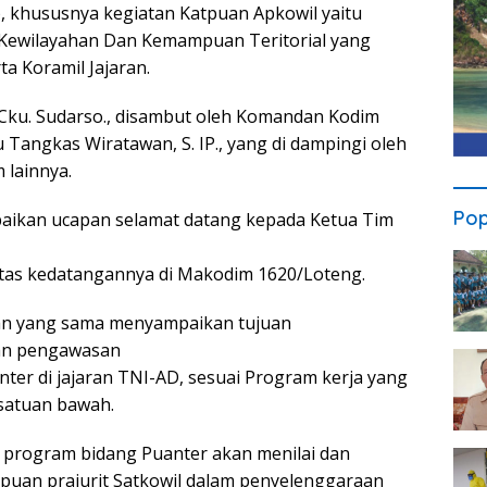
, khususnya kegiatan Katpuan Apkowil yaitu
Kewilayahan Dan Kemampuan Teritorial yang
a Koramil Jajaran.
 Cku. Sudarso., disambut oleh Komandan Kodim
u Tangkas Wiratawan, S. IP., yang di dampingi oleh
 lainnya.
Pop
ikan ucapan selamat datang kepada Ketua Tim
tas kedatangannya di Makodim 1620/Loteng.
an yang sama menyampaikan tujuan
an pengawasan
nter di jajaran TNI-AD, sesuai Program kerja yang
satuan bawah.
a program bidang Puanter akan menilai dan
uan prajurit Satkowil dalam penyelenggaraan