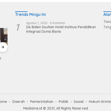
Trends Mingu Ini
Ala
Tiwu
1
Agustus 1, 2026
0 Komentar
Ten
De Balen Soultan Hotel Institusi Pendidikan
Integrasi Dunia Bisnis
Sukses Kelola Sampah
Dandim 1620/Loteng
Sintia
i
Melalui Eco Enzym, De
Pimpin Korps Raport
Meria
a
Balen Soultan Lombok
Lima Anggota Purna
‎Bhay
Dapat Penghargaan
Tugas
Day 2
ome
Daerah
Pemerintahan
Politik
Sosial
Hukum Krimi
Mediame.id © 2021, All Rights Reserved