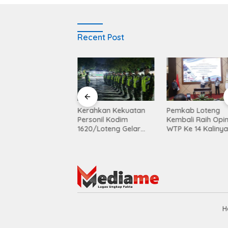
Recent Post
es Ganti : KDKMP
Kerahkan Kekuatan
Pemkab Loteng
a Ganti Dibangun
Personil Kodim
Kembali Raih Opin
tas Lahan KUD
1620/Loteng Gelar
WTP Ke 14 Kaliny
ar Sari
Patroli Skala Besar
H