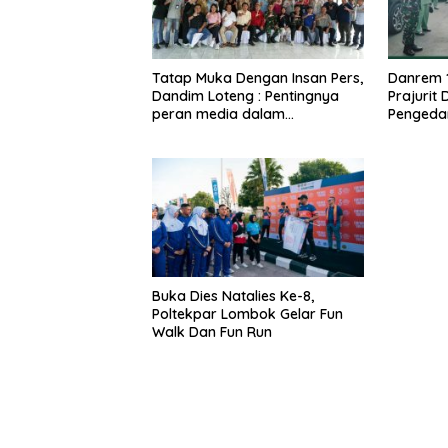
Tatap Muka Dengan Insan Pers,
Danrem 
Dandim Loteng : Pentingnya
Prajurit
peran media dalam
Pengeda
membangun opini publik yang
Narkoba
sehat dan obyektif
Buka Dies Natalies Ke-8,
Poltekpar Lombok Gelar Fun
Walk Dan Fun Run