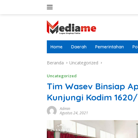
Langsung
ke
konten
Home
Daerah
Pemerintahan
Pol
Beranda
Uncategorized
Uncategorized
Tim Wasev Binsiap Ap
Kunjungi Kodim 1620
Admin
Agustus 24, 2021