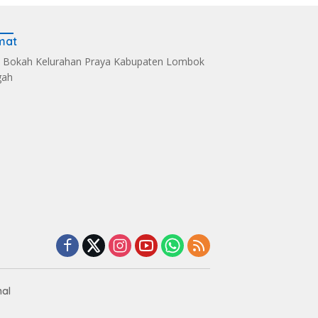
mat
 Bokah Kelurahan Praya Kabupaten Lombok
gah
 Mariska Hadir
‎Dari Selaparang ke
De Balen Soultan Hot
hkan
Mandalika
Institusi Pendidikan
angkara Riding
Bhayangkara Riding
Integrasi Dunia Bisni
026
Day 2026
nal