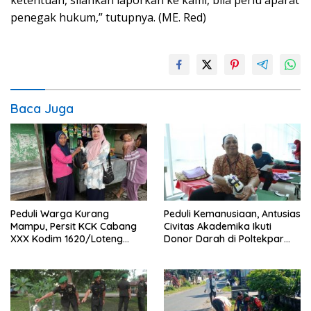
ketentuan, silahkan laporkan ke kami, bila perlu aparat
penegak hukum,” tutupnya. (ME. Red)
Baca Juga
Peduli Warga Kurang
Peduli Kemanusiaan, Antusias
Mampu, Persit KCK Cabang
Civitas Akademika Ikuti
XXX Kodim 1620/Loteng
Donor Darah di Poltekpar
Berikan Santunan
Lombok