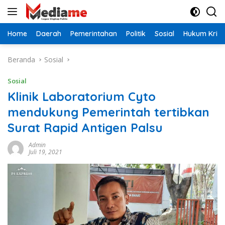
Langsung
ke
konten
Home
Daerah
Pemerintahan
Politik
Sosial
Hukum Krimi
Beranda
Sosial
Sosial
Klinik Laboratorium Cyto
mendukung Pemerintah tertibkan
Surat Rapid Antigen Palsu
Admin
Juli 19, 2021