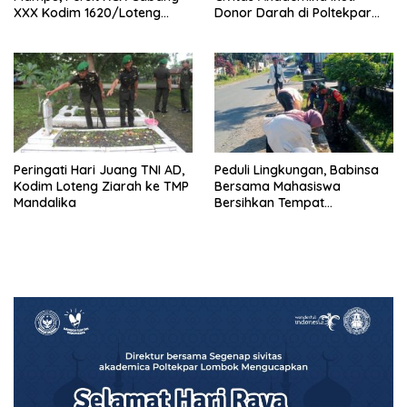
XXX Kodim 1620/Loteng
Donor Darah di Poltekpar
Berikan Santunan
Lombok
Peringati Hari Juang TNI AD,
Peduli Lingkungan, Babinsa
Kodim Loteng Ziarah ke TMP
Bersama Mahasiswa
Mandalika
Bersihkan Tempat
Pembuangan Sampah