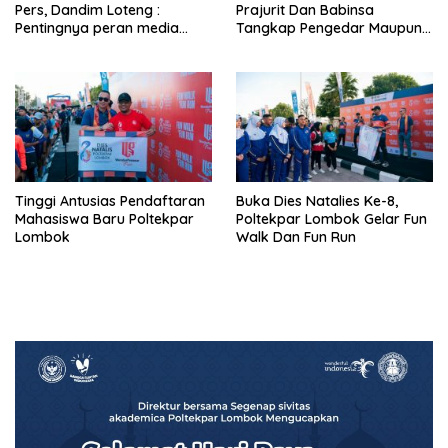
Pers, Dandim Loteng :
Prajurit Dan Babinsa
Pentingnya peran media
Tangkap Pengedar Maupun
dalam membangun opini
Pemakai Narkoba
publik yang sehat dan
obyektif
Tinggi Antusias Pendaftaran
Buka Dies Natalies Ke-8,
Mahasiswa Baru Poltekpar
Poltekpar Lombok Gelar Fun
Lombok
Walk Dan Fun Run