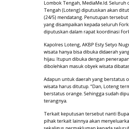
Lombok Tengah, MediaMe.Id. Seluruh 
Tengah (Loteng) diputuskan akan ditut
(24/5) mendatang. Penutupan tersebut 
yang disampaikan kepada seluruh Fork
diputuskan dalam rapat koordinasi For
Kapolres Loteng, AKBP Esty Setyo Nugr
wisata hanya bisa dibuka didaerah yan
hijau. Itupun dibuka dengan penerapa
dibolehkan masuk obyek wisata dibatas
Adapun untuk daerah yang berstatus or
wisata harus ditutup. “Dan, Loteng t
berstatus orange. Sehingga sudah dipu
terangnya.
Terkait keputusan tersebut nanti Bupa
pihak terkait lainnya akan menyeluark
sekaligus permakluman kepada seluruh 