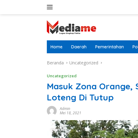
Langsung
ke
konten
Home
Daerah
Pemerintahan
Pol
Beranda
Uncategorized
Uncategorized
Masuk Zona Orange, 
Loteng Di Tutup
Admin
Mei 18, 2021