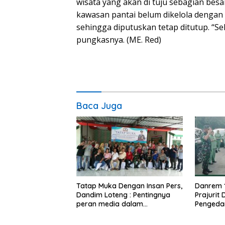
wisata yang akan di tuju sebagian besar
kawasan pantai belum dikelola dengan
sehingga diputuskan tetap ditutup. “Se
pungkasnya. (ME. Red)
Baca Juga
Tatap Muka Dengan Insan Pers,
Danrem 
Dandim Loteng : Pentingnya
Prajurit
peran media dalam
Pengeda
membangun opini publik yang
Narkoba
sehat dan obyektif