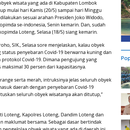
obyek wisata yang ada di Kabupaten Lombok
up mulai hari Kamis (20/5) sampai hari Minggu
dilakukan sesuai arahan Presiden Joko Widodo,
opimda se-indonesia, Senin kemarin. Dan, sudah
kopimda Loteng, Selasa (18/5) siang kemarin.
oho, SIK., Selasa sore menjelaskan, kalau obyek
g status penyebaran Covid-19 berwarna kuning dan
Pop
n protokol Covid-19. Dimana pengujung yang
 maksimal 30 persen dari kapasitasnya.
ange serta merah, intruksinya jelas seluruh obyek
ermasuk daerah dengan penyebaran Covid-19
tuskan seluruh obyek wisatanya akan ditutup,”
ti Loteng, Kapolres Loteng, Dandim Loteng dan
an maklumat bersama. Sebagai dasar bertindak
pengelolaa obyek wisata yang ada di daerah ini.