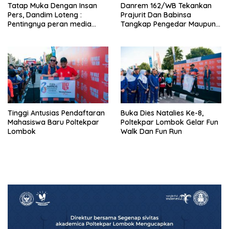
Tatap Muka Dengan Insan
Danrem 162/WB Tekankan
Pers, Dandim Loteng :
Prajurit Dan Babinsa
Pentingnya peran media
Tangkap Pengedar Maupun
dalam membangun opini
Pemakai Narkoba
publik yang sehat dan
obyektif
Tinggi Antusias Pendaftaran
Buka Dies Natalies Ke-8,
Mahasiswa Baru Poltekpar
Poltekpar Lombok Gelar Fun
Lombok
Walk Dan Fun Run