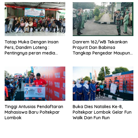
Tatap Muka Dengan Insan
Danrem 162/WB Tekankan
Pers, Dandim Loteng :
Prajurit Dan Babinsa
Pentingnya peran media
Tangkap Pengedar Maupun
dalam membangun opini
Pemakai Narkoba
publik yang sehat dan
obyektif
Tinggi Antusias Pendaftaran
Buka Dies Natalies Ke-8,
Mahasiswa Baru Poltekpar
Poltekpar Lombok Gelar Fun
Lombok
Walk Dan Fun Run