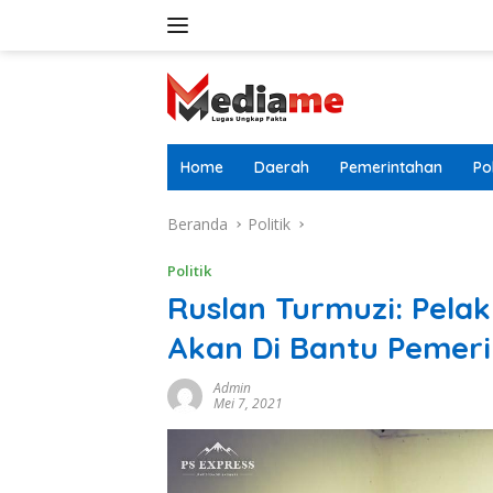
Langsung
ke
konten
Home
Daerah
Pemerintahan
Pol
Beranda
Politik
Politik
Ruslan Turmuzi: Pela
Akan Di Bantu Pemer
Admin
Mei 7, 2021