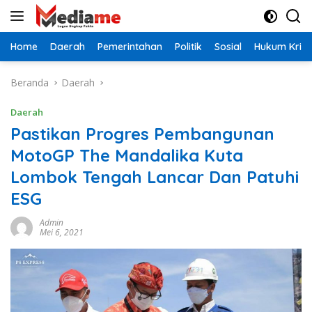
Langsung
ke
konten
Home
Daerah
Pemerintahan
Politik
Sosial
Hukum Krimi
Beranda
Daerah
Daerah
Pastikan Progres Pembangunan
MotoGP The Mandalika Kuta
Lombok Tengah Lancar Dan Patuhi
ESG
Admin
Mei 6, 2021