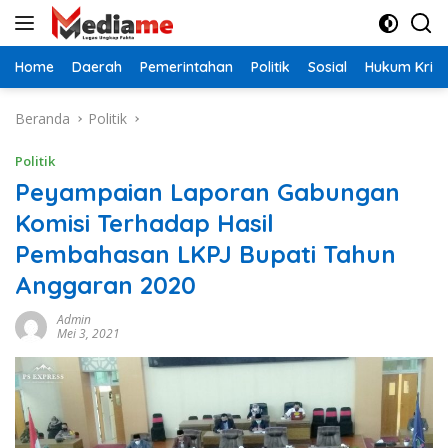
Langsung
ke
konten
Home
Daerah
Pemerintahan
Politik
Sosial
Hukum Krimi
Beranda
Politik
Politik
Peyampaian Laporan Gabungan
Komisi Terhadap Hasil
Pembahasan LKPJ Bupati Tahun
Anggaran 2020
Admin
Mei 3, 2021