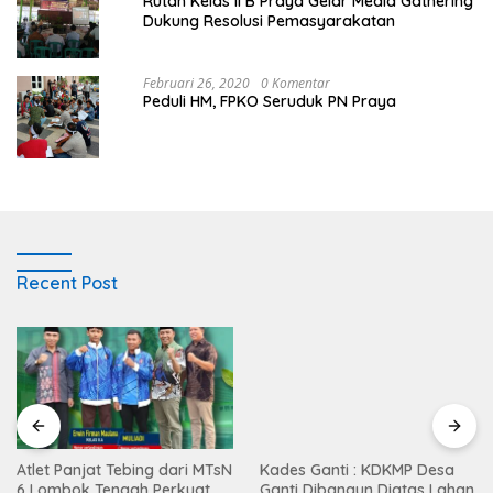
Rutan Kelas II B Praya Gelar Media Gathering
Dukung Resolusi Pemasyarakatan
Februari 26, 2020
0 Komentar
Peduli HM, FPKO Seruduk PN Praya
Recent Post
Atlet Panjat Tebing dari MTsN
Kades Ganti : KDKMP Desa
6 Lombok Tengah Perkuat
Ganti Dibangun Diatas Lahan