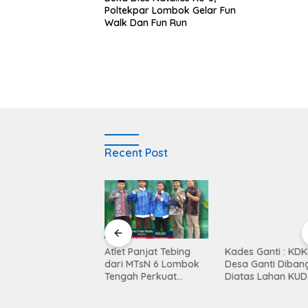
Poltekpar Lombok Gelar Fun
Walk Dan Fun Run
Recent Post
Balen Soultan Hotel
Atlet Panjat Tebing
Kades Ganti : KD
titusi Pendidikan
dari MTsN 6 Lombok
Desa Ganti Diban
egrasi Dunia Bisnis
Tengah Perkuat
Diatas Lahan KUD
Kontingen di Porprov
Mekar Sari
NTB