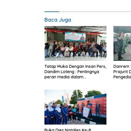
Baca Juga
Tatap Muka Dengan Insan Pers,
Danrem 
Dandim Loteng : Pentingnya
Prajurit
peran media dalam
Pengeda
membangun opini publik yang
Narkoba
sehat dan obyektif
Buka Dies Natalies Ke-8,