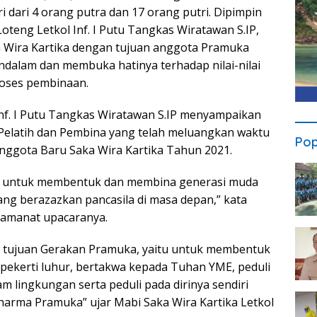
i dari 4 orang putra dan 17 orang putri. Dipimpin
eng Letkol Inf. I Putu Tangkas Wiratawan S.IP,
a Wira Kartika dengan tujuan anggota Pramuka
dalam dan membuka hatinya terhadap nilai-nilai
roses pembinaan.
f. I Putu Tangkas Wiratawan S.IP menyampaikan
Pelatih dan Pembina yang telah meluangkan waktu
Pop
nggota Baru Saka Wira Kartika Tahun 2021.
uan untuk membentuk dan membina generasi muda
g berazazkan pancasila di masa depan,” kata
amanat upacaranya.
an tujuan Gerakan Pramuka, yaitu untuk membentuk
pekerti luhur, bertakwa kepada Tuhan YME, peduli
am lingkungan serta peduli pada dirinya sendiri
arma Pramuka” ujar Mabi Saka Wira Kartika Letkol