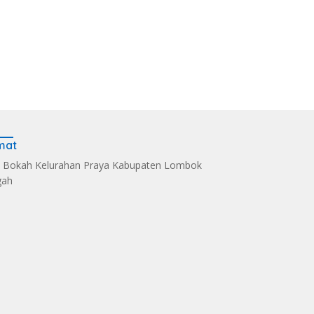
mat
 Bokah Kelurahan Praya Kabupaten Lombok
gah
s Kelola Sampah
Dandim 1620/Loteng
Sintia Mariska Hadir
i Eco Enzym, De
Pimpin Korps Raport
Meriahkan
 Soultan Lombok
Lima Anggota Purna
‎Bhayangkara Riding
 Penghargaan
Tugas
Day 2026