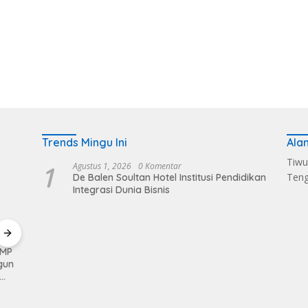
Trends Mingu Ini
Ala
Tiwu
1
Agustus 1, 2026
0 Komentar
Ten
De Balen Soultan Hotel Institusi Pendidikan
Integrasi Dunia Bisnis
KMP
Kerahkan Kekuatan
Pemkab Loteng
Sukse
gun
Personil Kodim
Kembali Raih Opini
Melalu
1620/Loteng Gelar
WTP Ke 14 Kalinya
Balen
Patroli Skala Besar
Dapat