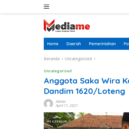
Langsung
ke
konten
Home
Daerah
Pemerintahan
Pol
Beranda
Uncategorized
Uncategorized
Anggota Saka Wira Ka
Dandim 1620/Loteng
Admin
April 11, 2021