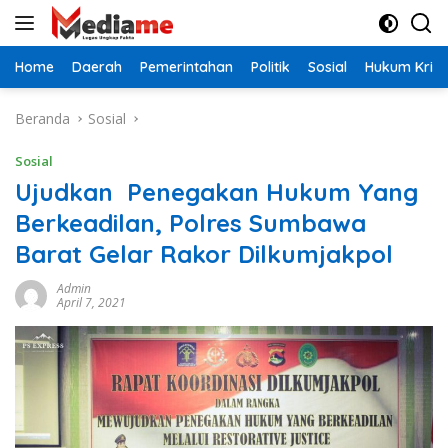
Langsung
ke
konten
Home
Daerah
Pemerintahan
Politik
Sosial
Hukum Krimi
Beranda
Sosial
Sosial
Ujudkan Penegakan Hukum Yang
Berkeadilan, Polres Sumbawa
Barat Gelar Rakor Dilkumjakpol
Admin
April 7, 2021