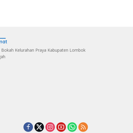
mat
 Bokah Kelurahan Praya Kabupaten Lombok
gah
s Kelola Sampah
Dandim 1620/Loteng
Sintia Mariska Hadir
i Eco Enzym, De
Pimpin Korps Raport
Meriahkan
 Soultan Lombok
Lima Anggota Purna
‎Bhayangkara Riding
 Penghargaan
Tugas
Day 2026