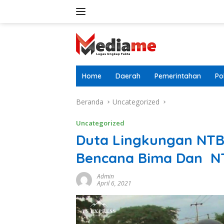
Langsung
ke
konten
Home
Daerah
Pemerintahan
Pol
Beranda
Uncategorized
Uncategorized
Duta Lingkungan NTB
Bencana Bima Dan N
Admin
April 6, 2021