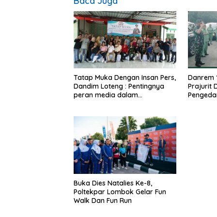
Baca Juga
Tatap Muka Dengan Insan Pers,
Danrem 
Dandim Loteng : Pentingnya
Prajurit
peran media dalam
Pengeda
membangun opini publik yang
Narkoba
sehat dan obyektif
Buka Dies Natalies Ke-8,
Poltekpar Lombok Gelar Fun
Walk Dan Fun Run