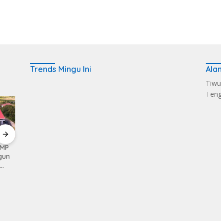
Trends Mingu Ini
Ala
Tiwu
Ten
KMP
Kerahkan Kekuatan
Pemkab Loteng
Sukse
gun
Personil Kodim
Kembali Raih Opini
Melalu
1620/Loteng Gelar
WTP Ke 14 Kalinya
Balen
Patroli Skala Besar
Dapat