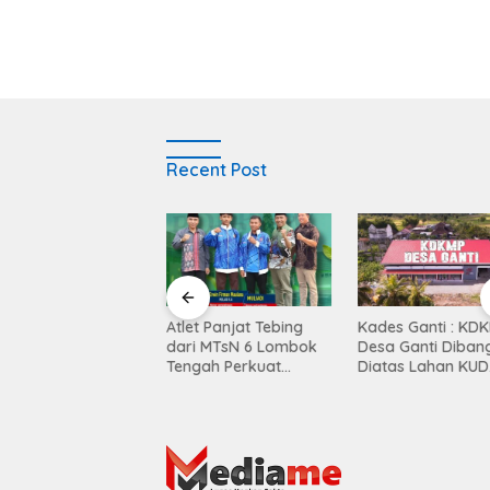
Recent Post
Balen Soultan Hotel
Atlet Panjat Tebing
Kades Ganti : KD
titusi Pendidikan
dari MTsN 6 Lombok
Desa Ganti Diban
egrasi Dunia Bisnis
Tengah Perkuat
Diatas Lahan KUD
Kontingen di Porprov
Mekar Sari
NTB