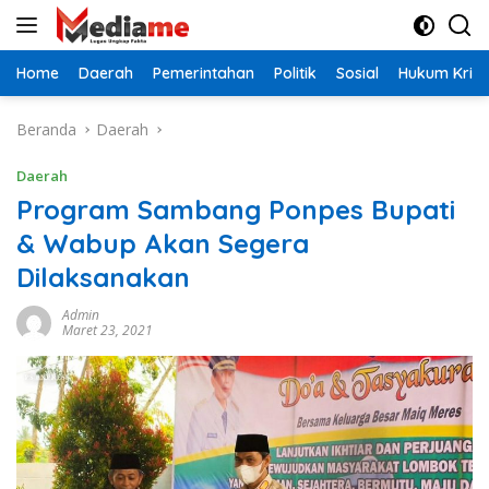
Langsung
ke
konten
Home
Daerah
Pemerintahan
Politik
Sosial
Hukum Krimi
Beranda
Daerah
Daerah
Program Sambang Ponpes Bupati
& Wabup Akan Segera
Dilaksanakan
Admin
Maret 23, 2021