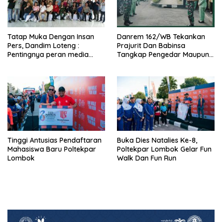
Tatap Muka Dengan Insan
Danrem 162/WB Tekankan
Pers, Dandim Loteng :
Prajurit Dan Babinsa
Pentingnya peran media
Tangkap Pengedar Maupun
dalam membangun opini
Pemakai Narkoba
publik yang sehat dan
obyektif
Tinggi Antusias Pendaftaran
Buka Dies Natalies Ke-8,
Mahasiswa Baru Poltekpar
Poltekpar Lombok Gelar Fun
Lombok
Walk Dan Fun Run