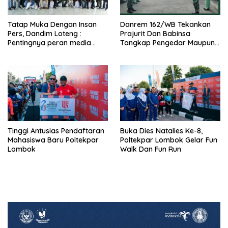
Tatap Muka Dengan Insan
Danrem 162/WB Tekankan
Pers, Dandim Loteng :
Prajurit Dan Babinsa
Pentingnya peran media
Tangkap Pengedar Maupun
dalam membangun opini
Pemakai Narkoba
publik yang sehat dan
obyektif
Tinggi Antusias Pendaftaran
Buka Dies Natalies Ke-8,
Mahasiswa Baru Poltekpar
Poltekpar Lombok Gelar Fun
Lombok
Walk Dan Fun Run