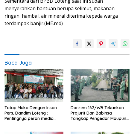
Sementara dari BPBD Loteng saat ini sudah
menyerahkan bantuan berupa selimut, makanan
ringan, hambal, air mineral diterima kepada warga
terdampak banjir.(ME.red)
Baca Juga
Tatap Muka Dengan Insan
Danrem 162/WB Tekankan
Pers, Dandim Loteng :
Prajurit Dan Babinsa
Pentingnya peran media
Tangkap Pengedar Maupun
dalam membangun opini
Pemakai Narkoba
publik yang sehat dan