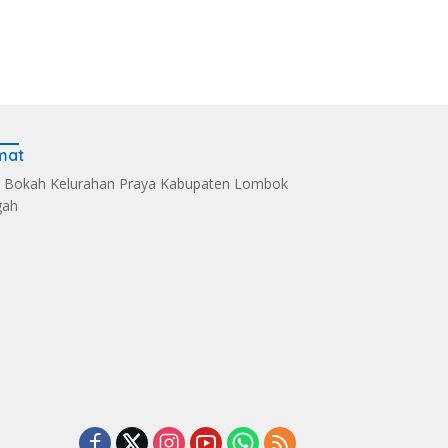
mat
 Bokah Kelurahan Praya Kabupaten Lombok
gah
Selaparang ke
De Balen Soultan Hotel
Atlet Panjat Tebing
lika
Institusi Pendidikan
dari MTsN 6 Lombok
ngkara Riding
Integrasi Dunia Bisnis
Tengah Perkuat
026
Kontingen di Porpro
NTB