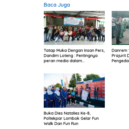
Baca Juga
Tatap Muka Dengan Insan Pers,
Danrem 
Dandim Loteng : Pentingnya
Prajurit
peran media dalam
Pengeda
membangun opini publik yang
Narkoba
sehat dan obyektif
Buka Dies Natalies Ke-8,
Poltekpar Lombok Gelar Fun
Walk Dan Fun Run