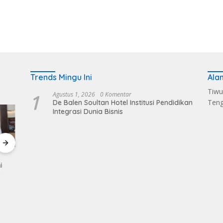
Trends Mingu Ini
Ala
Tiwu
1
Agustus 1, 2026
0 Komentar
Ten
De Balen Soultan Hotel Institusi Pendidikan
Integrasi Dunia Bisnis
ampah
Dandim 1620/Loteng
Sintia Mariska Hadir
‎Dari 
, De
Pimpin Korps Raport
Meriahkan
Manda
mbok
Lima Anggota Purna
‎Bhayangkara Riding
Bhaya
aan
Tugas
Day 2026
Day 2