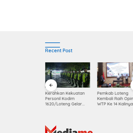
Recent Post
rahkan Kekuatan
Pemkab Loteng
Sukses Kelola S
sonil Kodim
Kembali Raih Opini
Melalui Eco Enzym
0/Loteng Gelar
WTP Ke 14 Kalinya
Balen Soultan Lo
roli Skala Besar
Dapat Pengharg