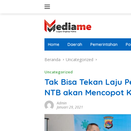
Langsung
ke
konten
Home
Daerah
Pemerintahan
Pol
Beranda
Uncategorized
Uncategorized
Tak Bisa Tekan Laju 
NTB akan Mencopot K
Admin
Januari 29, 2021